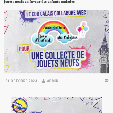
𝐣𝐨𝐮𝐞𝐭𝐬 𝐧𝐞𝐮𝐟𝐬 𝐞𝐧 𝐟𝐚𝐯𝐞𝐮𝐫 𝐝𝐞𝐬 𝐞𝐧𝐟𝐚𝐧𝐭𝐬 𝐦𝐚𝐥𝐚𝐝𝐞𝐬.
31 OCTOBRE 2023
ADMIN