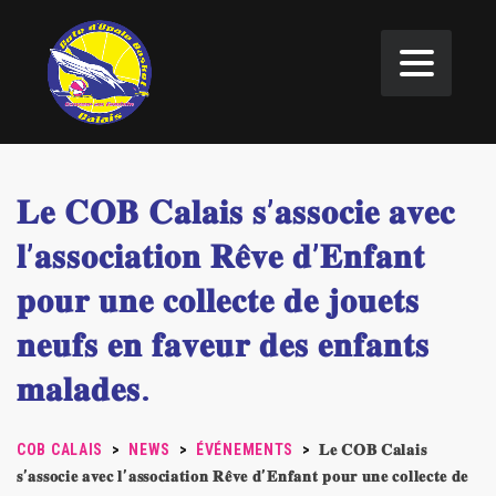
𝐋𝐞 𝐂𝐎𝐁 𝐂𝐚𝐥𝐚𝐢𝐬 𝐬’𝐚𝐬𝐬𝐨𝐜𝐢𝐞 𝐚𝐯𝐞𝐜
𝐥’𝐚𝐬𝐬𝐨𝐜𝐢𝐚𝐭𝐢𝐨𝐧 𝐑𝐞̂𝐯𝐞 𝐝’𝐄𝐧𝐟𝐚𝐧𝐭
𝐩𝐨𝐮𝐫 𝐮𝐧𝐞 𝐜𝐨𝐥𝐥𝐞𝐜𝐭𝐞 𝐝𝐞 𝐣𝐨𝐮𝐞𝐭𝐬
𝐧𝐞𝐮𝐟𝐬 𝐞𝐧 𝐟𝐚𝐯𝐞𝐮𝐫 𝐝𝐞𝐬 𝐞𝐧𝐟𝐚𝐧𝐭𝐬
𝐦𝐚𝐥𝐚𝐝𝐞𝐬.
COB CALAIS
>
NEWS
>
ÉVÉNEMENTS
>
𝐋𝐞 𝐂𝐎𝐁 𝐂𝐚𝐥𝐚𝐢𝐬
𝐬’𝐚𝐬𝐬𝐨𝐜𝐢𝐞 𝐚𝐯𝐞𝐜 𝐥’𝐚𝐬𝐬𝐨𝐜𝐢𝐚𝐭𝐢𝐨𝐧 𝐑𝐞̂𝐯𝐞 𝐝’𝐄𝐧𝐟𝐚𝐧𝐭 𝐩𝐨𝐮𝐫 𝐮𝐧𝐞 𝐜𝐨𝐥𝐥𝐞𝐜𝐭𝐞 𝐝𝐞