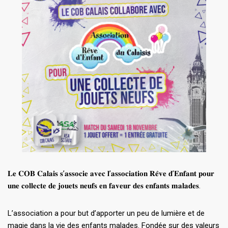
𝐋𝐞 𝐂𝐎𝐁 𝐂𝐚𝐥𝐚𝐢𝐬 𝐬’𝐚𝐬𝐬𝐨𝐜𝐢𝐞 𝐚𝐯𝐞𝐜 𝐥’𝐚𝐬𝐬𝐨𝐜𝐢𝐚𝐭𝐢𝐨𝐧 𝐑𝐞̂𝐯𝐞 𝐝’𝐄𝐧𝐟𝐚𝐧𝐭 𝐩𝐨𝐮𝐫
𝐮𝐧𝐞 𝐜𝐨𝐥𝐥𝐞𝐜𝐭𝐞 𝐝𝐞 𝐣𝐨𝐮𝐞𝐭𝐬 𝐧𝐞𝐮𝐟𝐬 𝐞𝐧 𝐟𝐚𝐯𝐞𝐮𝐫 𝐝𝐞𝐬 𝐞𝐧𝐟𝐚𝐧𝐭𝐬 𝐦𝐚𝐥𝐚𝐝𝐞𝐬.
L’association a pour but d’apporter un peu de lumière et de
magie dans la vie des enfants malades. Fondée sur des valeurs