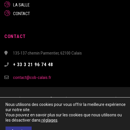
LA SALLE
CONTACT
CONTACT
135-137 chemin Parmentier, 62100 Calais
+ 33 3 21 96 74 48
contact@cob-calais.fr
Copyright & Copies – 2021 © COTE D’OPALE CALAIS BASKET - Tous droits
Nous utilisons des cookies pour vous offrir la meilleure expérience
réservés
sur notre site.
Site réalisé par Kechkiya
Vous pouvez en savoir plus sur les cookies que nous utilisons ou
les désactiver dans
réglages
.
MENTIONS LÈGALES