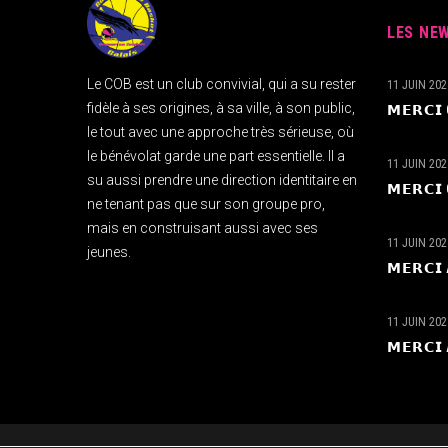
LES NE
Le COB est un club convivial, qui a su rester
11 JUIN 202
fidèle à ses origines, à sa ville, à son public,
𝗠𝗘𝗥𝗖
le tout avec une approche très sérieuse, où
le bénévolat garde une part essentielle. Il a
11 JUIN 202
su aussi prendre une direction identitaire en
𝗠𝗘𝗥𝗖
ne tenant pas que sur son groupe pro,
mais en construisant aussi avec ses
11 JUIN 202
jeunes.
𝗠𝗘𝗥𝗖
11 JUIN 202
𝗠𝗘𝗥𝗖𝗜