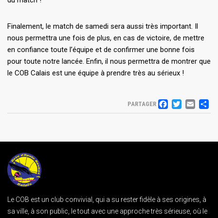
Finalement, le match de samedi sera aussi très important. Il
nous permettra une fois de plus, en cas de victoire, de mettre
en confiance toute l’équipe et de confirmer une bonne fois
pour toute notre lancée. Enfin, il nous permettra de montrer que
le COB Calais est une équipe à prendre très au sérieux !
FACEB
TWIT
EM
P
PARTAGER
Le COB est un club convivial, qui a su rester fidèle à ses origines, à
sa ville, à son public, le tout avec une approche très sérieuse, où le