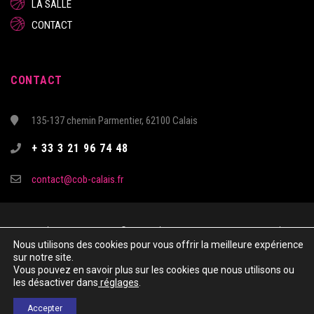
LA SALLE
CONTACT
CONTACT
135-137 chemin Parmentier, 62100 Calais
+ 33 3 21 96 74 48
contact@cob-calais.fr
Copyright & Copies – 2021 © COTE D’OPALE CALAIS BASKET - Tous droits
Nous utilisons des cookies pour vous offrir la meilleure expérience
réservés
sur notre site.
Site réalisé par Kechkiya
Vous pouvez en savoir plus sur les cookies que nous utilisons ou
les désactiver dans
réglages
.
MENTIONS LÈGALES
Accepter