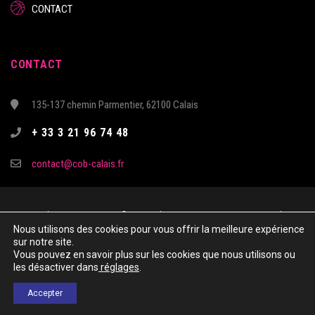
CONTACT
CONTACT
135-137 chemin Parmentier, 62100 Calais
+ 33 3 21 96 74 48
contact@cob-calais.fr
Copyright & Copies – 2021 © COTE D’OPALE CALAIS BASKET - Tous droits
Nous utilisons des cookies pour vous offrir la meilleure expérience
réservés
sur notre site.
Site réalisé par Kechkiya
Vous pouvez en savoir plus sur les cookies que nous utilisons ou
les désactiver dans
réglages
.
MENTIONS LÈGALES
Accepter