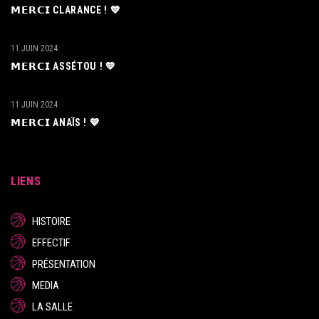
𝗠𝗘𝗥𝗖𝗜 CLARANCE ! 💙
11 JUIN 2024
𝗠𝗘𝗥𝗖𝗜 ASSÉTOU ! 💙
11 JUIN 2024
𝗠𝗘𝗥𝗖𝗜 ANAÏS ! 💙
LIENS
HISTOIRE
EFFECTIF
PRÉSENTATION
MEDIA
LA SALLE