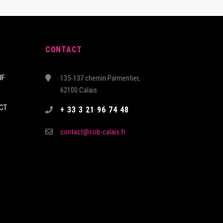
CONTACT
IF
135-137 chemin Parmentier,
62100 Calais
CT
+ 33 3 21 96 74 48
contact@cob-calais.fr