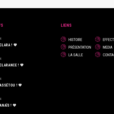
WS
LIENS
4
HISTOIRE
EFFECT
 CLARA ! 💙
PRÉSENTATION
MEDIA
LA SALLE
CONTA
4
 CLARANCE ! 💙
4
 ASSÉTOU ! 💙
4
 ANAÏS ! 💙