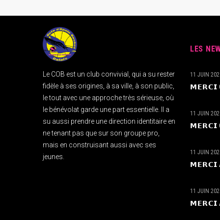
LES NE
Le COB est un club convivial, qui a su rester
11 JUIN 202
fidèle à ses origines, à sa ville, à son public,
𝗠𝗘𝗥𝗖
le tout avec une approche très sérieuse, où
le bénévolat garde une part essentielle. Il a
11 JUIN 202
su aussi prendre une direction identitaire en
𝗠𝗘𝗥𝗖
ne tenant pas que sur son groupe pro,
mais en construisant aussi avec ses
11 JUIN 202
jeunes.
𝗠𝗘𝗥𝗖
11 JUIN 202
𝗠𝗘𝗥𝗖𝗜