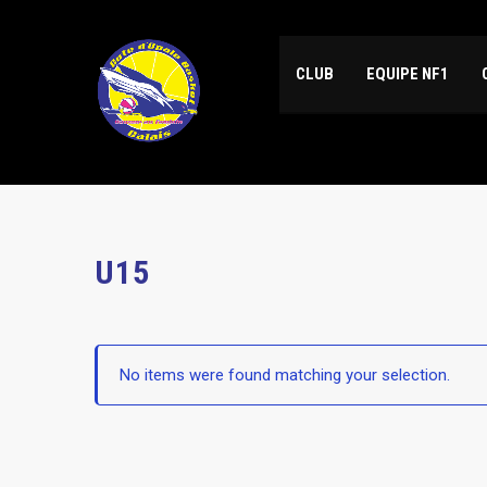
CLUB
EQUIPE NF1
U15
No items were found matching your selection.