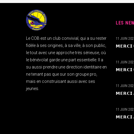
LES NE
Le COB est un club convivial, qui a su rester
11 JUIN 202
fidèle à ses origines, à sa ville, à son public,
𝗠𝗘𝗥𝗖
le tout avec une approche très sérieuse, où
le bénévolat garde une part essentielle. Il a
11 JUIN 202
su aussi prendre une direction identitaire en
𝗠𝗘𝗥𝗖
ne tenant pas que sur son groupe pro,
mais en construisant aussi avec ses
11 JUIN 202
jeunes.
𝗠𝗘𝗥𝗖
11 JUIN 202
𝗠𝗘𝗥𝗖𝗜