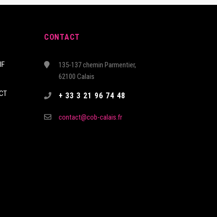
CONTACT
IF
135-137 chemin Parmentier,
62100 Calais
CT
+ 33 3 21 96 74 48
contact@cob-calais.fr