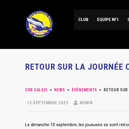
CLUB
EQUIPE NF1
RETOUR SUR LA JOURNÉE 
COB CALAIS
>
NEWS
>
ÉVÉNEMENTS
>
RETOUR SUR 
12 SEPTEMBRE 2023
ADMIN
Le dimanche 10 septembre, les joueuses se sont retrou