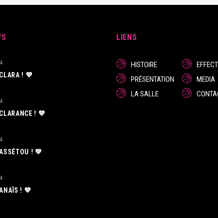
WS
LIENS
4
HISTOIRE
EFFECT
 CLARA ! 💙
PRÉSENTATION
MEDIA
LA SALLE
CONTA
4
 CLARANCE ! 💙
4
 ASSÉTOU ! 💙
4
 ANAÏS ! 💙