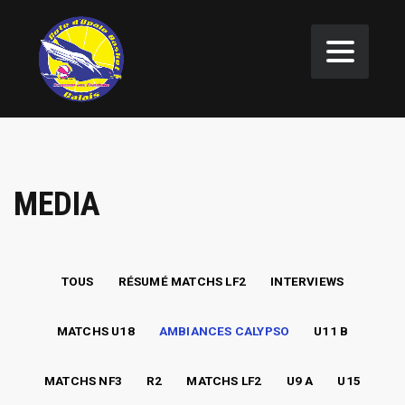
MEDIA
TOUS
RÉSUMÉ MATCHS LF2
INTERVIEWS
MATCHS U18
AMBIANCES CALYPSO
U11 B
MATCHS NF3
R2
MATCHS LF2
U9 A
U15