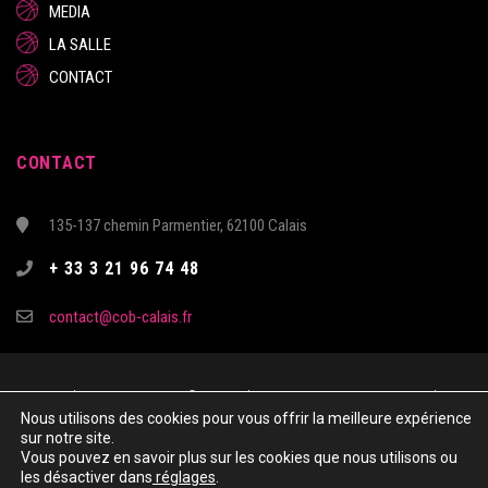
MEDIA
LA SALLE
CONTACT
CONTACT
135-137 chemin Parmentier, 62100 Calais
+ 33 3 21 96 74 48
contact@cob-calais.fr
Copyright & Copies – 2021 © COTE D’OPALE CALAIS BASKET - Tous droits
Nous utilisons des cookies pour vous offrir la meilleure expérience
réservés
sur notre site.
Site réalisé par Kechkiya
Vous pouvez en savoir plus sur les cookies que nous utilisons ou
les désactiver dans
réglages
.