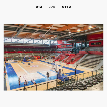
U13
U9 B
U11 A